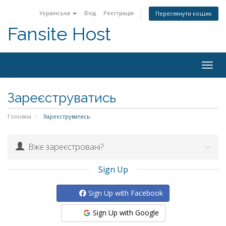
Українська
Вхід
Реєстрація
Переглянути кошик
Fansite Host
Togg
navig
Зареєструватись
Головна
Зареєструватись
Вже зареєстровані?
Sign Up
Sign Up with Facebook
Sign Up with Google