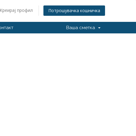
Креирај профил
Потрошувачка кошничка
онтакт
Ваша сметка