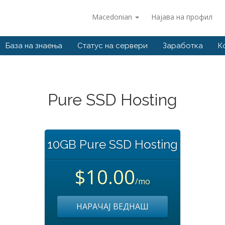
Macedonian
Најава на профил
База на знаења
Статус на сервери
Заработка
К
Pure SSD Hosting
10GB Pure SSD Hosting
$10.00
/mo
НАРАЧАЈ ВЕДНАШ