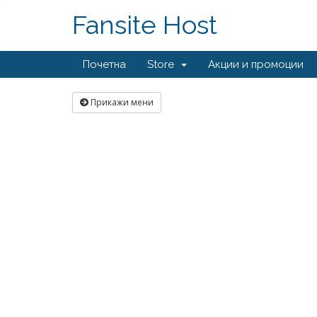
Fansite Host
Почетна
Store
Акции и промоции
Прикажи мени