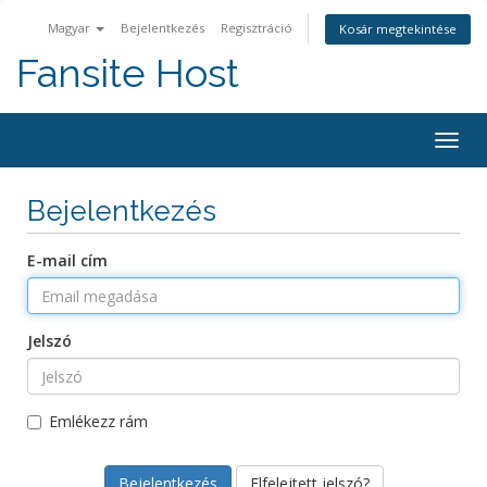
Magyar
Bejelentkezés
Regisztráció
Kosár megtekintése
Fansite Host
Togg
navig
Bejelentkezés
E-mail cím
Jelszó
Emlékezz rám
Elfelejtett jelszó?