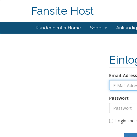
Fansite Host
Kundencenter Home
Shop
Ankündi
Einl
Email-Adres
Passwort
Login spei