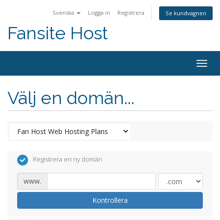
Svenska
Logga in
Registrera
Se kundvagnen
Fansite Host
Togg
navig
Välj en domän...
Registrera en ny domän
www.
Kontrollera