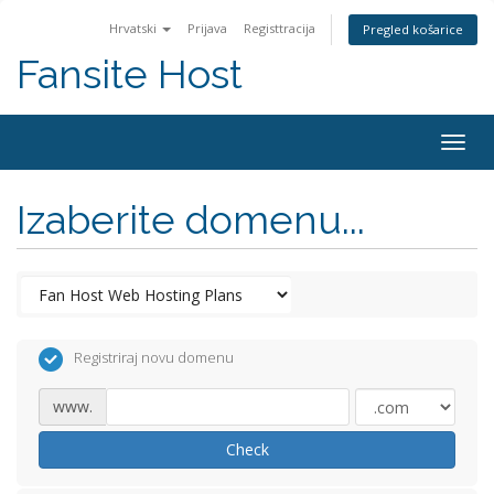
Hrvatski
Prijava
Registtracija
Pregled košarice
Fansite Host
Togg
navig
Izaberite domenu...
Registriraj novu domenu
www.
Check