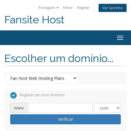
Português
Entrar
Registar
Ver Carrinho
Fansite Host
Togg
navig
Escolher um domínio...
Registar um novo domínio
www.
Verificar