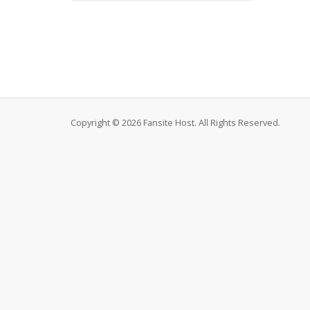
Copyright © 2026 Fansite Host. All Rights Reserved.