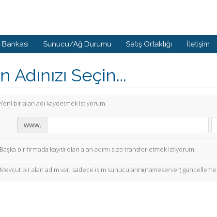
i Bankası
Sunucu/Ağ Durumu
Satış Ortaklığı
İletişim
n Adınızı Seçin...
Yeni bir alan adı kaydetmek istiyorum.
www.
Başka bir firmada kayıtlı olan alan adımı size transfer etmek istiyorum.
Mevcut bir alan adım var, sadece isim sunucularını(nameserver) güncellemek