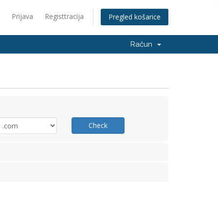
Prijava
Registtracija
Pregled košarice
Račun
Check