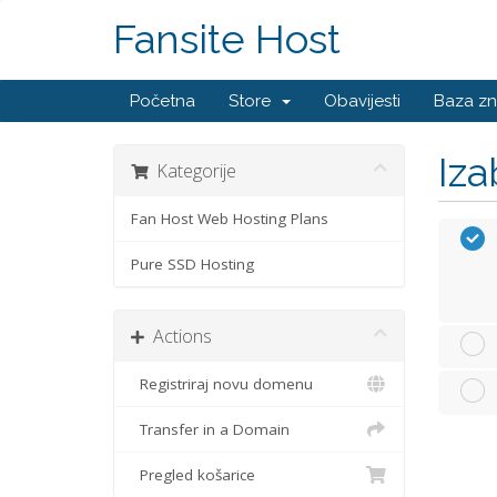
Fansite Host
Početna
Store
Obavijesti
Baza zn
Iza
Kategorije
Fan Host Web Hosting Plans
Pure SSD Hosting
Actions
Registriraj novu domenu
Transfer in a Domain
Pregled košarice