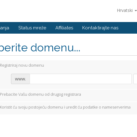
Hrvatski
anja
Status mreže
Affiliates
Kontaktirajte nas
berite domenu...
Registriraj novu domenu
www.
Prebacite Vašu domenu od drugog registrara
Koristit ću svoju postojeću domenu i uredit ću podatke o nameserverima