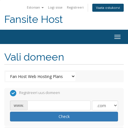
Estonian
Logi sisse
Registreeri
Vaata ostukorvi
Fansite Host
Togg
navig
Vali domeen
Registreeri uus domeen
www.
Check