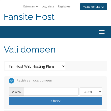
Estonian
Logi sisse
Registreeri
Vaata ostukorvi
Fansite Host
Togg
navig
Vali domeen
Registreeri uus domeen
www.
Check