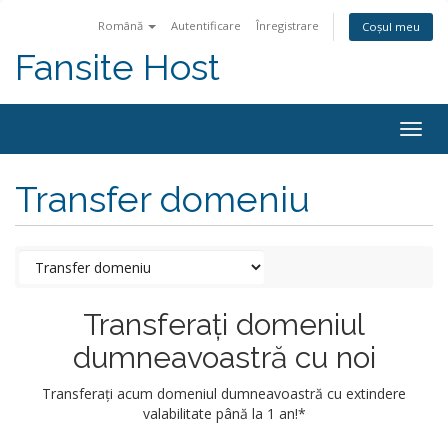
Română
Autentificare
Înregistrare
Coșul meu
Fansite Host
Togg
navig
Transfer domeniu
Transferați domeniul
dumneavoastră cu noi
Transferați acum domeniul dumneavoastră cu extindere
valabilitate până la 1 an!*