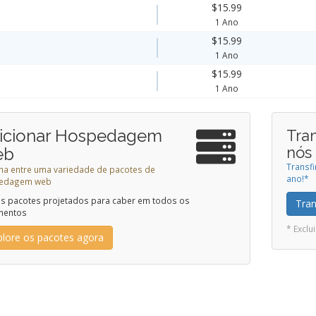
$15.99
1 Ano
$15.99
1 Ano
$15.99
1 Ano
icionar Hospedagem
Tra
nós
eb
Transf
ha entre uma variedade de pacotes de
ano!*
edagem web
 pacotes projetados para caber em todos os
Tran
mentos
* Excl
plore os pacotes agora