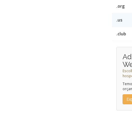
.org
.us
.club
Ad
W
Escol
hosp
Temos
orça
Ex