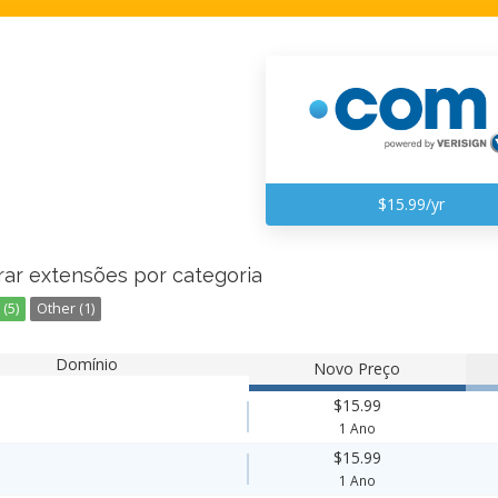
$15.99/yr
rar extensões por categoria
(5)
Other (1)
Domínio
Novo Preço
$15.99
1 Ano
$15.99
1 Ano