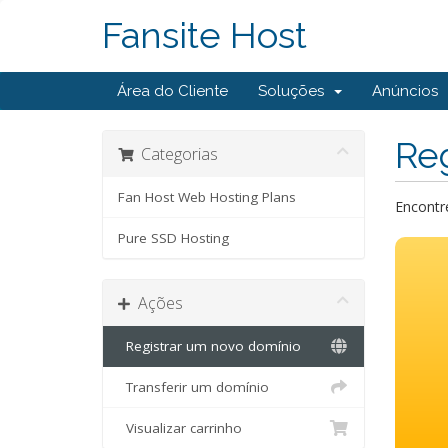
Fansite Host
Área do Cliente
Soluções
Anúncios
Reg
Categorias
Fan Host Web Hosting Plans
Encontre
Pure SSD Hosting
Ações
Registrar um novo domínio
Transferir um domínio
Visualizar carrinho