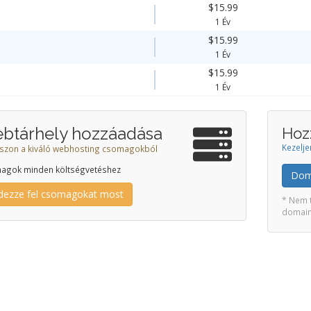
$15.99
1 Év
$15.99
1 Év
$15.99
1 Év
btárhely hozzáadása
Hoz
Kezelje
szon a kiváló webhosting csomagokból
agok minden költségvetéshez
Dom
dezze fel csomagokat most
* Nem 
domain