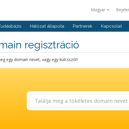
Magyar
Bejele
Tudásbázis
Hálózat állapota
Partnerek
Kapcsolat
ain regisztráció
eg egy domain nevet, vagy egy kulcsszót!