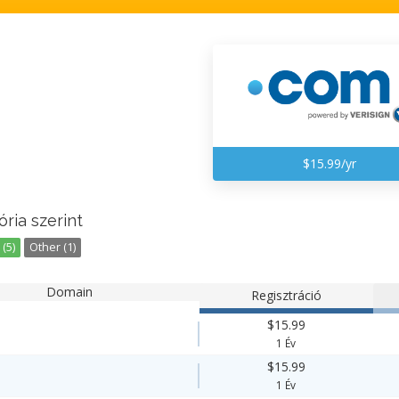
$15.99/yr
ria szerint
(5)
Other (1)
Domain
Regisztráció
$15.99
1 Év
$15.99
1 Év