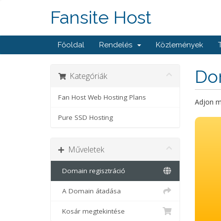
Fansite Host
Főoldal
Rendelés
Közlemények
Dom
Kategóriák
Fan Host Web Hosting Plans
Adjon m
Pure SSD Hosting
Műveletek
Domain regisztráció
A Domain átadása
Kosár megtekintése