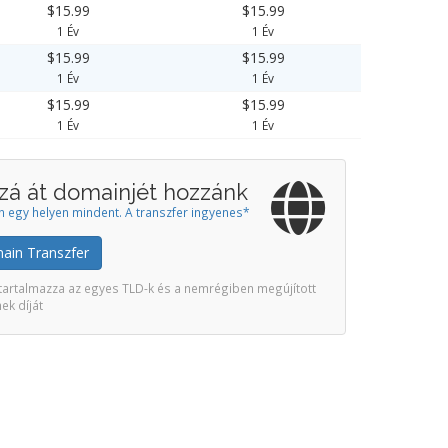
$15.99
$15.99
1 Év
1 Év
$15.99
$15.99
1 Év
1 Év
$15.99
$15.99
1 Év
1 Év
zá át domainjét hozzánk
n egy helyen mindent. A transzfer ingyenes*
ain Transzfer
tartalmazza az egyes TLD-k és a nemrégiben megújított
ek díját