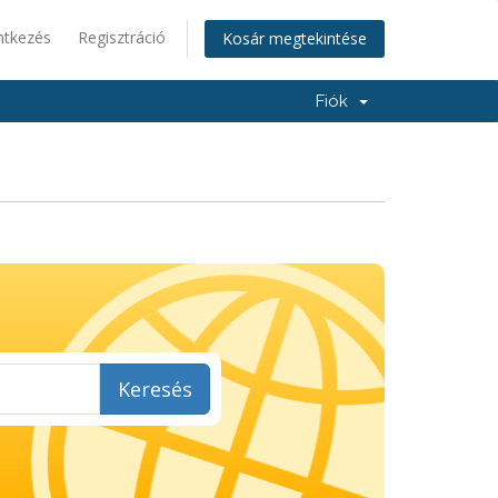
ntkezés
Regisztráció
Kosár megtekintése
Fiók
Keresés