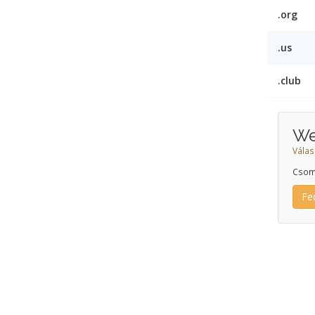
.org
.us
.club
We
Válas
Csom
Fe