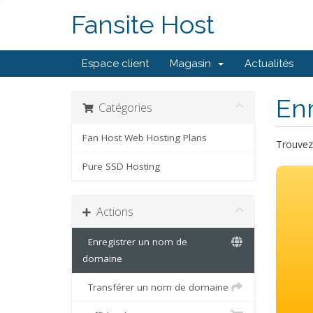
Fansite Host
Espace client
Magasin
Actualités
En
Catégories
Fan Host Web Hosting Plans
Trouvez 
Pure SSD Hosting
Actions
Enregistrer un nom de
domaine
Transférer un nom de domaine