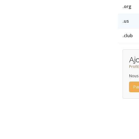
.org
.us
.club
Aj
Profi
Nous 
Par