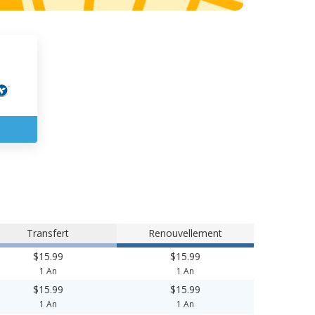
Transfert
Renouvellement
$15.99
$15.99
1 An
1 An
$15.99
$15.99
1 An
1 An