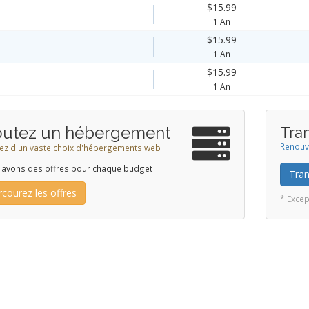
$15.99
1 An
$15.99
1 An
$15.99
1 An
outez un hébergement
Tra
Renouve
tez d'un vaste choix d'hébergements web
avons des offres pour chaque budget
Tran
courez les offres
* Excep