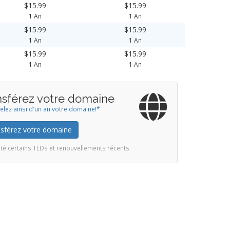
$15.99
$15.99
1 An
1 An
$15.99
$15.99
1 An
1 An
$15.99
$15.99
1 An
1 An
nsférez votre domaine
lez ainsi d'un an votre domaine!*
sférez votre domaine
té certains TLDs et renouvellements récents