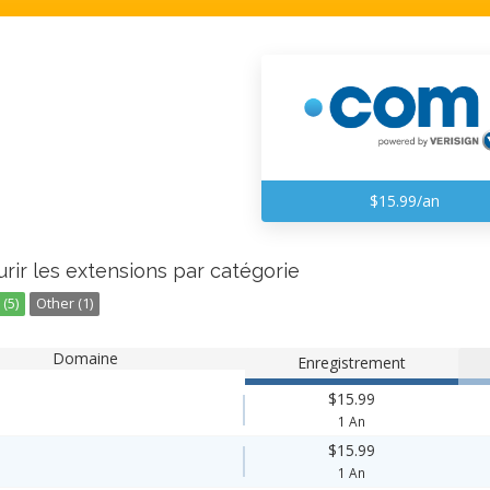
$15.99/an
rir les extensions par catégorie
(5)
Other (1)
Domaine
Enregistrement
$15.99
1 An
$15.99
1 An